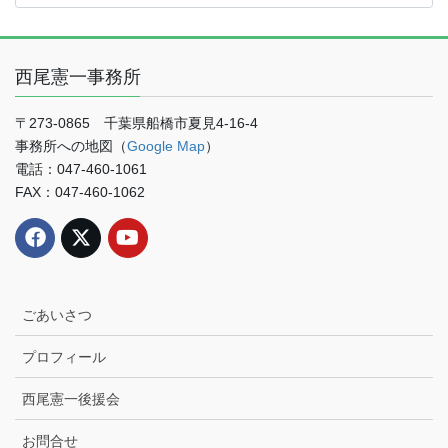
の
記
事
西尾憲一事務所
月
別
検
〒273-0865 千葉県船橋市夏見4-16-4
索
事務所への地図（
Google Map
）
電話：047-460-1061
FAX：047-460-1062
ごあいさつ
プロフィール
西尾憲一後援会
お問合せ