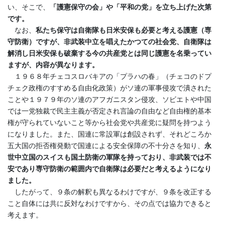
い、そこで、
「護憲保守の会」や「平和の党」を立ち上げた次第
です。
なお、
私たち保守は自衛隊も日米安保も必要と考える護憲（専
守防衛）ですが、非武装中立を唱えたかつての社会党、自衛隊は
解消し日米安保も破棄する今の共産党とは同じ護憲を名乗ってい
ますが、内容が異なります。
１９６８年チェコスロバキアの「プラハの春」（チェコのドプ
チェク政権のすすめる自由化政策）がソ連の軍事侵攻で潰された
ことや１９７９年のソ連のアフガニスタン侵攻、ソビエトや中国
では一党独裁で民主主義が否定され言論の自由など自由権的基本
権が守られていないこと等から社会党や共産党に疑問を持つよう
になりました。また、国連に常設軍は創設されず、それどころか
五大国の拒否権発動で国連による安全保障の不十分さを知り、
永
世中立国のスイスも国土防衛の軍隊を持っており、非武装では不
安であり専守防衛の範囲内で自衛隊は必要だと考えるようになり
ました。
したがって、９条の解釈も異なるわけですが、９条を改正する
こと自体には共に反対なわけですから、その点では協力できると
考えます。