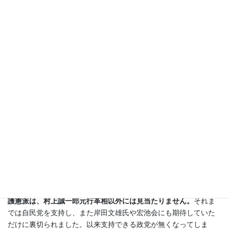
閣以降「保有しているが、憲法９条との関係で行使できない」と
の解釈を示してきました。
安倍政権が「集団的自衛権を行使できる根拠」として持ちだし
た「昭和４７年政府見解」を発した張本人らが、みな「他国への
攻撃は、日本国民にとって急迫不正の侵害とは言えず、集団的自
衛権は行使できない」としているのです。集団的自衛権を行使容
認するとした安倍政権の閣議決定の根拠は、完全に崩れ去りまし
た。
「昭和４７年政府見解の読み替え」は、ゴマカシであり不正
であることを国民に知っていただきたい。
本当に集団的自衛権行
使が必要なら、その必要性を国民にきちんと説明して憲法改正の
手続きを踏むのが本来あるべき姿です。
護憲は革新、改憲は保守ではありません。日米安保条約も自衛
隊も必要と考える保守の中にも大勢護憲派の人たちがいます。
歴
代の首相の他にも、後藤田正晴元法務大臣、野中広務元官房長
官、武村正義元大蔵大臣、河野洋平元衆議院議長、加藤紘一元自
民党幹事長、古賀誠元自民党幹事長等です。
何れも元自民党系で
すが、残念ながら、今の自民党には、こうした信念を持った真の
護憲派は、村上誠一郎元行革相以外には見当たりません。
それま
では自民党を支持し、また岸田文雄氏や宏池会にも期待していた
だけに裏切られました。以来支持できる政党が無くなってしま