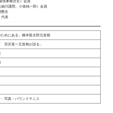
環境事務次官）会員
（細川護熙、小泉純一郎）会員
期塾生
」
代表
のためにある」橋本龍太郎元首相
言 宮沢喜一元首相が語る」
現
相
ケ・写真・バウンドテニス