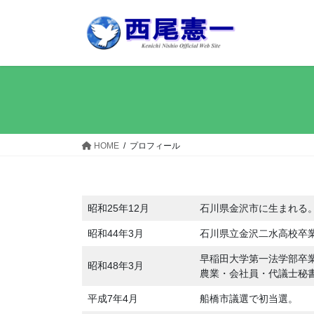
コ
ナ
ン
ビ
テ
ゲ
ン
ー
ツ
シ
へ
ョ
ス
ン
キ
に
ッ
移
HOME
プロフィール
プ
動
昭和25年12月
石川県金沢市に生まれる
昭和44年3月
石川県立金沢二水高校卒
早稲田大学第一法学部卒
昭和48年3月
農業・会社員・代議士秘
平成7年4月
船橋市議選で初当選。