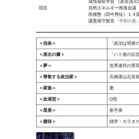
環境福祉学会 （炭谷茂元
現在
自然エネルギー推進会議
民権塾（田中秀征）１４
護憲保守新党
「平和の党
＜信条＞
「政治は弱者
＜座右の書＞
「ハト派の伝
＜夢＞
世界連邦の実
＜尊敬する政治家＞
石橋湛山元首
＜家族＞
妻
＜血液型＞
O型
＜星座＞
射手座
＜趣味＞
雑学・カラオ