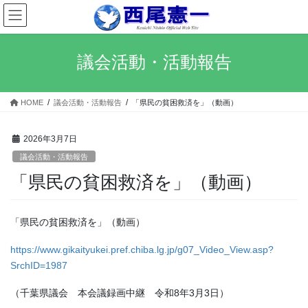
コ
ナ
ン
ビ
テ
ゲ
ン
ー
議会活動・活動報告
ツ
シ
へ
ョ
ス
ン
HOME
議会活動・活動報告
「県民の貧困救済を」（動画）
キ
に
ッ
移
プ
動
2026年3月7日
議会活動・活動報告
「県民の貧困救済を」（動画）
「県民の貧困救済を」（動画）
https://www.gikaityukei.pref.chiba.lg.jp/g07_Video_View.asp?
SrchID=1987
（千葉県議会 本会議録画中継 令和8年3月3日）