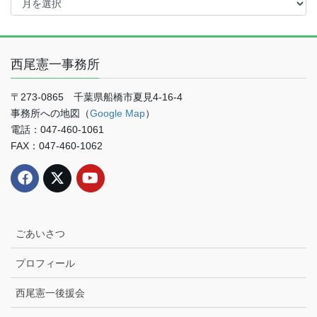
去
の
記
事
西尾憲一事務所
月
別
検
〒273-0865 千葉県船橋市夏見4-16-4
索
事務所への地図（
Google Map
）
電話：047-460-1061
FAX：047-460-1062
ごあいさつ
プロフィール
西尾憲一後援会