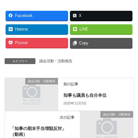
Facebook
X
Hatena
LINE
Pocket
Copy
議会活動・活動報告
カテゴリー
議会活動・活動報告
前の記事
知事も議員も自分本位
2025年11月3日
議会活動・活動報告
次の記事
「知事の期末手当増額反対」
（動画）