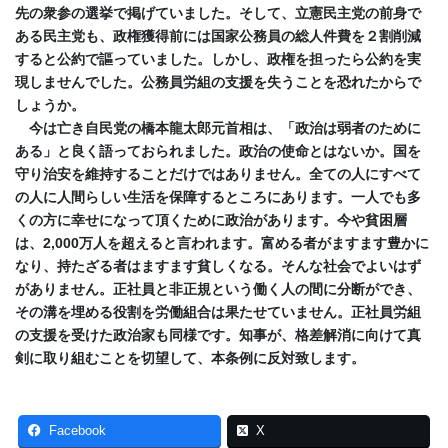
先の衆参の選挙で掲げていました。そして、立憲民主党の前身で
ある民主党も、政権獲得前には国家公務員の総人件費を２割削減
すると公約で謳っていました。しかし、政権を担ったら公約を実
現しませんでした。公務員労組の支援を失うことを恐れたからで
しょうか。
今は亡き自民党の橋本龍太郎元首相は、「政治は弱者のために
ある」と良く語っておられました。政治の使命とはないか。国を
守り治安を維持することだけではありません。全ての人にすべて
の人に人間らしい生活を保障するところにあります。一人でも多
くの方に幸せになって頂くために政治があります。今や貧困層
は、2,000万人を超えると言われます。富める者がますます豊かに
なり、持たざる者はますます貧しくなる。そんな社会でよいはず
がありません。正社員と非正規という働く人の間に分断ができ、
その溝を埋める役割を労働組合は果たせていません。正社員労組
の支援を受けた政治家も同様です。知事が、格差解消に向けて真
剣に取り組むことを切望して、本条例に反対致します。
Facebook
X