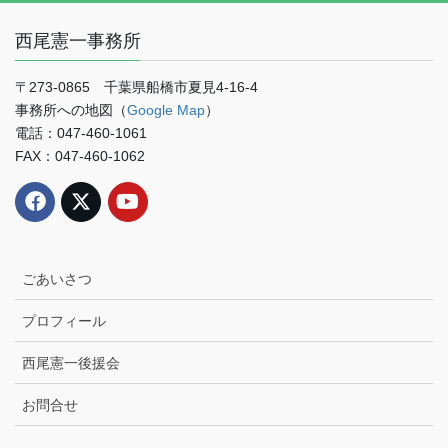
記
事
西尾憲一事務所
月
別
検
〒273-0865 千葉県船橋市夏見4-16-4
索
事務所への地図（
Google Map
）
電話：047-460-1061
FAX：047-460-1062
ごあいさつ
プロフィール
西尾憲一後援会
お問合せ