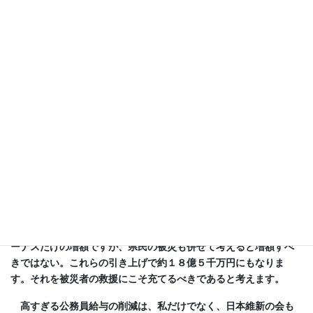
議会で職員給与増額条例が提出されるとき、合わせて議員報酬
増額条例も提出されるのが通例かと思いますが、今回は、職員条
例だけとなっています。これは、察するに、９月の台風１５号な
どで亡くなったり、家屋が損壊するなど県民に多数甚大な被害が
発生したからだと思います。そして、知事も初動対応の遅れなど
の責任を取って、ご自身の給与減額を表明されています。なお、
昨日発売された週刊文春に、９月１１日の空白の６時間に、あろ
うことか芸能活動に励んでいたと報じられていますが、本当だと
したら大問題です。
では、副知事や部課長など執行部に責任はなかったのでしょう
か。知事が自ら動かなければ、部下たるものは、ただ知事の指示
を待つだけでなく進言をすること、また言動が間違っていれば諫
めることも務めのはずであり、責任を果たしていないと言わなけ
ればなりません。今回の条例は、主に期末・勤勉手当いわゆるボ
ーナスだけの増額ですが、県民の被災も併せて考えると増額すべ
きではない。これらの引き上げで約１８億５千万円にもなりま
す。それを被災者の救援にこそ充てるべきであると考えます。
高すぎる公務員給与の削減は、私だけでなく、日本維新の会も